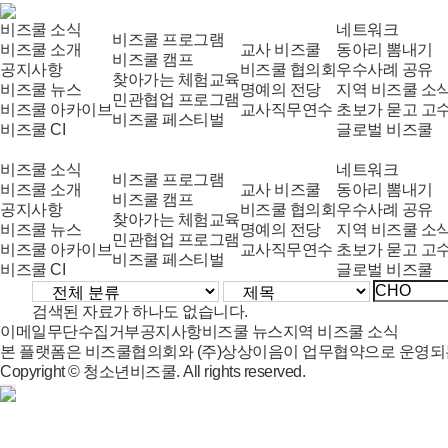
비즈쿨 소식
네트워크
비즈쿨 프로그램
비즈쿨 소개
교사 비즈쿨
동아리 뽐내기
비즈쿨 캠프
공지사항
비즈쿨 협의회
우수사례 공유
찾아가는 체험교육
비즈쿨 뉴스
명예의 전당
지역 비즈쿨 소
민관협업 프로그램
비즈쿨 아카이브
교사직무연수
초보가 묻고 고
비즈쿨 페스티벌
비즈쿨 CI
글로벌 비즈쿨
비즈쿨 소식
네트워크
비즈쿨 프로그램
비즈쿨 소개
교사 비즈쿨
동아리 뽐내기
비즈쿨 캠프
공지사항
비즈쿨 협의회
우수사례 공유
찾아가는 체험교육
비즈쿨 뉴스
명예의 전당
지역 비즈쿨 소
민관협업 프로그램
비즈쿨 아카이브
교사직무연수
초보가 묻고 고
비즈쿨 페스티벌
비즈쿨 CI
글로벌 비즈쿨
검색된 자료가 하나도 없습니다.
이메일무단수집거부
공지사항
비즈쿨 뉴스
지역 비즈쿨 소식
본 플랫폼은 비즈쿨협의회와 (주)상상이음이 업무협약으로 운영되
Copyright © 청소년비즈쿨. All rights reserved.