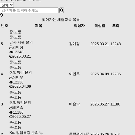
찾아가는 체험교육 목록
번호
제목
작성자
작성일
조회
중·고등
중·고등
강사 지원 문의
김예정
5
2025.03.21
12248
김예정
12248
2025.03.21
중·고등
중·고등
창업특강 문의
이민우
4
2025.04.09
12236
이민우
12236
2025.04.09
중·고등
중·고등
창업특강문의
배은숙
3
2025.05.27
11186
배은숙
11186
2025.05.27
중·고등
중·고등
Re: 창업특강 문의
통합관리자2
2
2025.05.26
10961