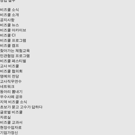
창업 실무
비즈쿨 소식
비즈쿨 소개
공지사항
비즈쿨 뉴스
비즈쿨 아카이브
비즈쿨 CI
비즈쿨 프로그램
비즈쿨 캠프
찾아가는 체험교육
민관협업 프로그램
비즈쿨 페스티벌
교사 비즈쿨
비즈쿨 협의회
명예의 전당
교사직무연수
네트워크
동아리 뽐내기
우수사례 공유
지역 비즈쿨 소식
초보가 묻고 고수가 답하다
글로벌 비즈쿨
자료실
비즈쿨 교과서
현장수업자료
기업가정신