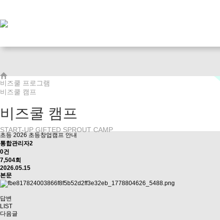
비즈쿨 캠프
비즈쿨 프로그램
비즈쿨 캠프
비즈쿨 캠프
START-UP GIFTED SPROUT CAMP
초등
2026 초등창업캠프 안내
통합관리자2
0건
7,504회
2026.05.15
본문
답변
LIST
다음글