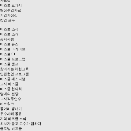
자료실
비즈쿨 교과서
현장수업자료
기업가정신
창업 실무
비즈쿨 소식
비즈쿨 소개
공지사항
비즈쿨 뉴스
비즈쿨 아카이브
비즈쿨 CI
비즈쿨 프로그램
비즈쿨 캠프
찾아가는 체험교육
민관협업 프로그램
비즈쿨 페스티벌
교사 비즈쿨
비즈쿨 협의회
명예의 전당
교사직무연수
네트워크
동아리 뽐내기
우수사례 공유
지역 비즈쿨 소식
초보가 묻고 고수가 답하다
글로벌 비즈쿨