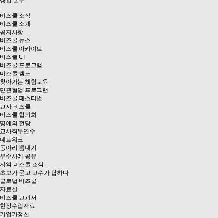
창업 실무
비즈쿨 소식
비즈쿨 소개
공지사항
비즈쿨 뉴스
비즈쿨 아카이브
비즈쿨 CI
비즈쿨 프로그램
비즈쿨 캠프
찾아가는 체험교육
민관협업 프로그램
비즈쿨 페스티벌
교사 비즈쿨
비즈쿨 협의회
명예의 전당
교사직무연수
네트워크
동아리 뽐내기
우수사례 공유
지역 비즈쿨 소식
초보가 묻고 고수가 답하다
글로벌 비즈쿨
자료실
비즈쿨 교과서
현장수업자료
기업가정신