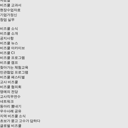
자료실
비즈쿨 교과서
현장수업자료
기업가정신
창업 실무
비즈쿨 소식
비즈쿨 소개
공지사항
비즈쿨 뉴스
비즈쿨 아카이브
비즈쿨 CI
비즈쿨 프로그램
비즈쿨 캠프
찾아가는 체험교육
민관협업 프로그램
비즈쿨 페스티벌
교사 비즈쿨
비즈쿨 협의회
명예의 전당
교사직무연수
네트워크
동아리 뽐내기
우수사례 공유
지역 비즈쿨 소식
초보가 묻고 고수가 답하다
글로벌 비즈쿨