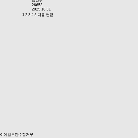
김건휘
26653
2025.10.31
1
2
3
4
5
다음
맨끝
이메일무단수집거부