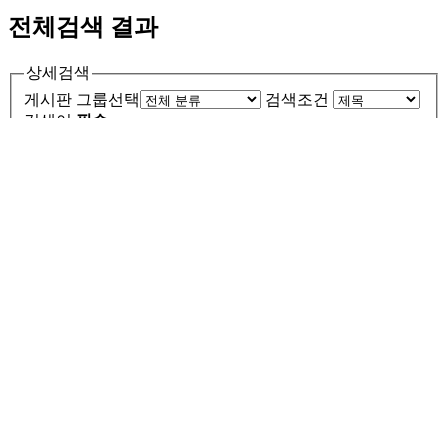
전체검색 결과
상세검색
게시판 그룹선택
검색조건
검색어
필수
검색된 자료가 하나도 없습니다.
공지사항
Transforming …
Fintech Innov…
「2024년 청소년비즈쿨…
2024년 비즈쿨 플랫폼…
회원
로그인
회원가입